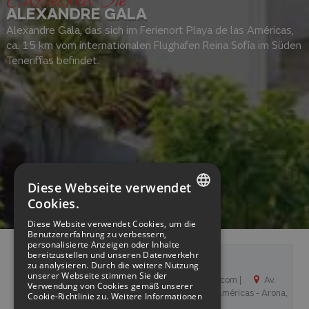
ALEXANDRE GALA
Alexandre Gala, das sich im Ferienort Playa de las Américas,
ca. 15 km vom internationalen Flughafen Reina Sofía im Süden
Teneriffas befindet.
Diese Webseite verwendet
Cookies.
SPANISH
Diese Website verwendet Cookies, um die
Benutzererfahrung zu verbessern,
ENGLISH
personalisierte Anzeigen oder Inhalte
bereitzustellen und unseren Datenverkehr
Alexandre Gala
GERMAN
zu analysieren. Durch die weitere Nutzung
unserer Webseite stimmen Sie der
+34 922 79 45 13 |
info@hotelgala.com |
Av.
Verwendung von Cookies gemäß unserer
FRENCH
Arquitecto Gomez Cuesta 3, 38660 Playa de las Américas - Arona,
Cookie-Richtlinie zu.
Weitere Informationen
Siehe Karte
España