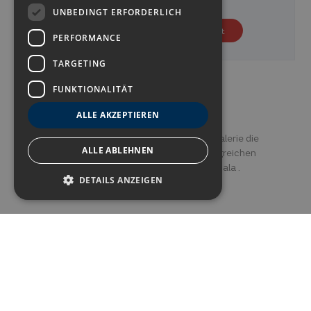
UNBEDINGT ERFORDERLICH
130,80 €
Preis ab
p.p/Nacht
PERFORMANCE
TARGETING
FUNKTIONALITÄT
Fotogalerie
ALLE AKZEPTIEREN
Sehen Sie sich anhand unserer Bildergalerie die
ALLE ABLEHNEN
kompletten Einrichtungen und umfangreichen
Serviceleistungen des Alexandre Gala .
DETAILS ANZEIGEN