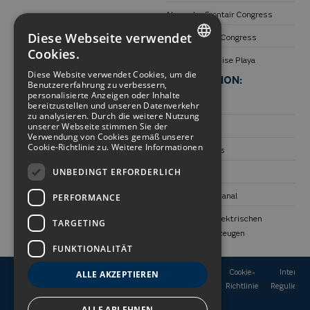
Alexandre Frontair Congress
Diese Webseite verwendet
Alexandre Fira Congress
Cookies.
Alexandre Teguise Playa
SPANISH
Diese Website verwendet Cookies, um die
REISEZIELE:
INFORMATION:
Benutzererfahrung zu verbessern,
ENGLISH
personalisierte Anzeigen oder Inhalte
Einzigartige Orte
Transparenz
bereitzustellen und unseren Datenverkehr
GERMAN
zu analysieren. Durch die weitere Nutzung
unserer Webseite stimmen Sie der
Barcelona
Umgebung
Verwendung von Cookies gemäß unserer
FRENCH
Cookie-Richtlinie zu.
Weitere Informationen
Teneriffa
Arbeite mit uns
UNBEDINGT ERFORDERLICH
Lanzarote
Kontakt
Hinweisgeberkanal
PERFORMANCE
Nutzung von elektrischen
TARGETING
Mobilitätsfahrzeugen
FUNKTIONALITÄT
Buchungsbedingungen
Rechtlicher
Datenschutz
Cookie-
Interne
ALLE AKZEPTIEREN
Hinweis
Richtlinie
Regulierun
ALLE ABLEHNEN