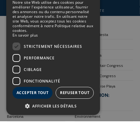
Notre site Web utilise des cookies pour
AUCUN FRAIS DE TRAITEMENT
améliorer l'expérience utilisateur, fournir
ENGLISH
AUCUN PRÉPAIEMENT DE LA CARTE
des annonces ou du contenu personnalisé
et analyser notre trafic. En utilisant notre
GERMAN
site Web, vous acceptez tous les cookies
SUIVEZ NOUS:
HÔTELS:
conformément à notre Politique relative aux
cookies.
FRENCH
En savoir plus
Alexandre La Siesta
Alexandre Gala
STRICTEMENT NÉCESSAIRES
Alexandre Troya
PERFORMANCE
Alexandre Frontair Congress
CIBLAGE
Alexandre Fira Congress
FONCTIONNALITÉ
Alexandre Teguise Playa
ACCEPTER TOUT
REFUSER TOUT
DESTINATIONS:
INFORMATION:
AFFICHER LES DÉTAILS
Des lieux uniques
Transparence
Barcelona
Environnement
Ténérife
Travaille avec nous
Lanzarote
Contact