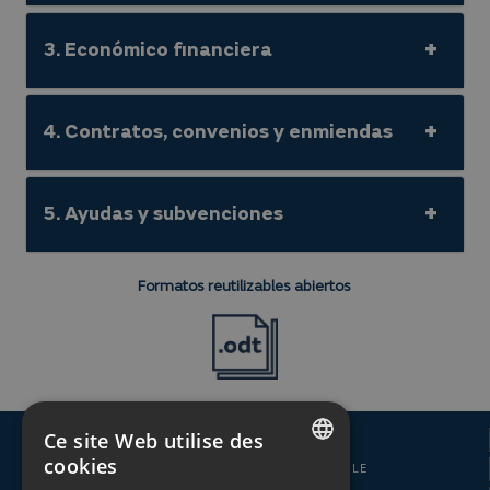
3. Económico financiera
4. Contratos, convenios y enmiendas
5. Ayudas y subvenciones
Formatos reutilizables abiertos
Ce site Web utilise des
MEILLEUR PRIX INTERNET
cookies
POLITIQUE D'ANNULATION FLEXIBLE
SPANISH