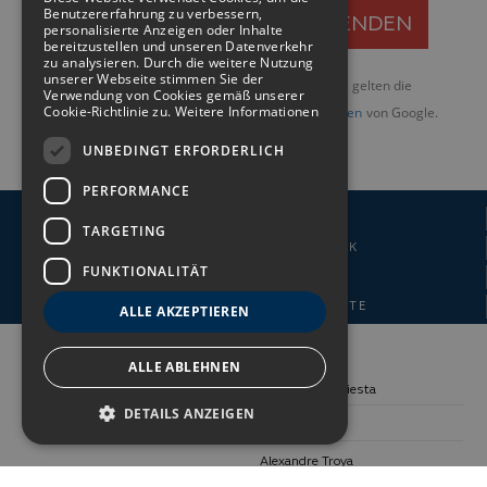
Benutzererfahrung zu verbessern,
ENGLISH
personalisierte Anzeigen oder Inhalte
bereitzustellen und unseren Datenverkehr
GERMAN
zu analysieren. Durch die weitere Nutzung
unserer Webseite stimmen Sie der
Diese Website ist durch reCAPTCHA geschützt und es gelten die
Verwendung von Cookies gemäß unserer
FRENCH
Cookie-Richtlinie zu.
Weitere Informationen
Datenschutzbestimmungen
und
Nutzungsbedingungen
von Google.
UNBEDINGT ERFORDERLICH
PERFORMANCE
BESTER ONLINE-PREIS
TARGETING
FLEXIBLE STORNIERUNGSPOLITIK
FUNKTIONALITÄT
KEINE BEARBEITUNGSGEBÜHR
KEINE VORAUSZAHLUNG DER KARTE
ALLE AKZEPTIEREN
FOLGEN SIE UNS:
HOTELS:
ALLE ABLEHNEN
Alexandre La Siesta
DETAILS ANZEIGEN
Alexandre Gala
Alexandre Troya