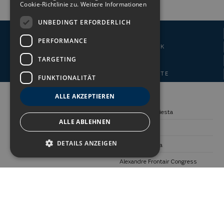
Cookie-Richtlinie zu.
Weitere Informationen
UNBEDINGT ERFORDERLICH
BESTER ONLINE-PREIS
PERFORMANCE
FLEXIBLE STORNIERUNGSPOLITIK
TARGETING
KEINE BEARBEITUNGSGEBÜHR
KEINE VORAUSZAHLUNG DER KARTE
FUNKTIONALITÄT
FOLGEN SIE UNS:
HOTELS:
ALLE AKZEPTIEREN
Alexandre La Siesta
ALLE ABLEHNEN
Alexandre Gala
DETAILS ANZEIGEN
Alexandre Troya
Alexandre Frontair Congress
Alexandre Fira Congress
Alexandre Teguise Playa
REISEZIELE:
INFORMATION: