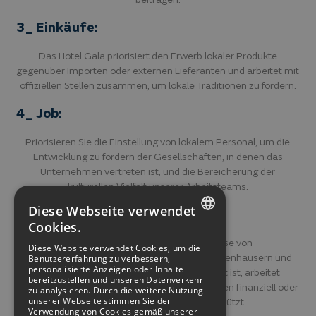
3_ Einkäufe:
Das Hotel Gala priorisiert den Erwerb lokaler Produkte
gegenüber Importen oder externen Lieferanten und arbeitet mit
offiziellen Stellen zusammen, um lokale Traditionen zu fördern.
4_ Job:
Priorisieren Sie die Einstellung von lokalem Personal, um die
Entwicklung zu fördern der Gesellschaften, in denen das
Unternehmen vertreten ist, und die Bereicherung der
kulturellen Vielfalt unserer Arbeitsteams.
Diese Webseite verwendet
5_ Spenden:
Cookies.
SPANISH
Das Hotel Gala, das für die Bedürfnisse von
Diese Website verwendet Cookies, um die
Wohltätigkeitsorganisationen, Schulen, Krankenhäusern und
Benutzererfahrung zu verbessern,
ENGLISH
personalisierte Anzeigen oder Inhalte
Gruppen in unserer Gemeinde sensibilisiert ist, arbeitet
bereitzustellen und unseren Datenverkehr
zusammen, indem es verschiedene Institutionen finanziell oder
GERMAN
zu analysieren. Durch die weitere Nutzung
unserer Webseite stimmen Sie der
in Form von Sachleistungen unterstützt.
Verwendung von Cookies gemäß unserer
FRENCH